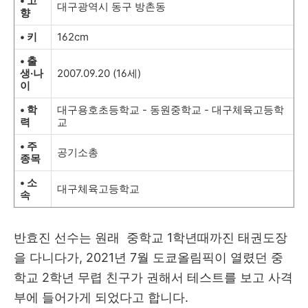
• 고
대구광역시 동구 방촌동
향
• 키
162cm
• 출
생·나
2007.09.20 (16세)
이
• 학
대구용호초등학교 - 동원중학교 - 대구체육고등학
력
교
• 주
공기소총
종목
• 소
대구체육고등학교
속
반효진 선수는
원래
중학교 1학년때까진 태권도장
을 다니다가, 2021년 7월 도쿄올림픽이 열렸던 중
학교 2학년 무렵 친구가 권해서 테스트를 보고 사격
부에 들어가게 되었다고 합니다.