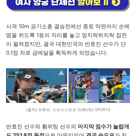
사격 10m 공기소총 결승전에선 종료 막판까지 손에
땀을 쥐도록 1등의 자리를 놓고 엎치락뒤치락 접전
이 펼쳐졌지만, 결국 대한민국의 반효진 선수가 단
0.1점 차로 금메달을 획득하게 되었습니다.
[출처] 유튜브, 스브스스포츠 SUBUSU SPORTS
반효진 선수와 황위팅 선수의
마지막 점수가 놀랍게
도 251.8점 동점
으로 마무리되어
결국 슛오프
가 진