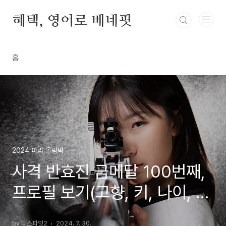
본문 바로가기
혜택, 영어로 베네핏
홈
2024 파리 올림픽
사격 반효진 금메달 100번째,
프로필 보기(고향, 키, 나이, 소
속)
by 디스파잇2
2024. 7. 30.