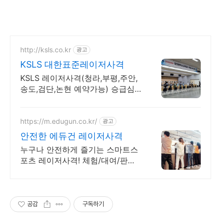
http://ksls.co.kr
광고
KSLS 대한표준레이저사격
KSLS 레이저사격(청라,부평,주안,
송도,검단,논현 예약가능) 승급심
사, 대회개최
https://m.edugun.co.kr/
광고
안전한 에듀건 레이저사격
누구나 안전하게 즐기는 스마트스
포츠 레이저사격! 체험/대여/판매/
설치/행사/교육 방과후학교/자격
연수/대회개최
공감
구독하기