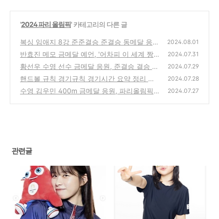
'
2024 파리 올림픽
' 카테고리의 다른 글
복싱 임애지 8강 준준결승 준결승 동메달 응
2024.08.01
원, 파리올림픽
반효진 메모 금메달 예언, '어차피 이 세계 짱
(0)
2024.07.31
은' (+ 반효진 기록)
황선우 수영 선수 금메달 응원, 준결승 결승 파
(0)
2024.07.29
리올림픽 (200m, 100m)
핸드볼 규칙 경기규칙 경기시간 요약 정리 보
(0)
2024.07.28
기
수영 김우민 400m 금메달 응원, 파리올림픽
(0)
2024.07.27
일정 결승 (200m, 800m)
(0)
관련글