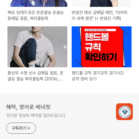
복싱 임애지 8강 준준결승 준결승
반효진 메모 금메달 예언, '어차피
동메달 응원, 파리올림픽
이 세계 짱은' (+ 반효진 기록)
황선우 수영 선수 금메달 응원, 준
핸드볼 규칙 경기규칙 경기시간
결승 결승 파리올림픽 (200m,
요약 정리 보기
100m)
혜택, 영어로 베네핏
유익한 정보와 혜택을 알려드립니다.
구독하기