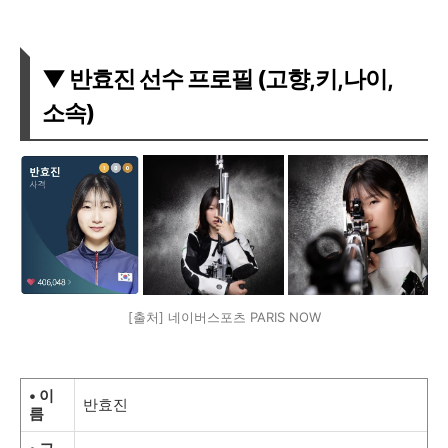
▼ 반효진 선수 프로필 (고향,키,나이,
소속)
[출처] 네이버스포츠 PARIS NOW
• 이
반효진
름