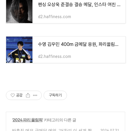
펜싱 오상욱 준결승 결승 메달, 인스타 여친 랭킹 나이 일정 (2024 파리 올림픽)
d2.haffiness.com
수영 김우민 400m 금메달 응원, 파리올림픽 일정 결승 (200m, 800m)
d2.haffiness.com
공감
구독하기
'
2024 파리 올림픽
' 카테고리의 다른 글
반효진 메모 금메달 예언, '어차피 이 세계 짱
2024.07.31