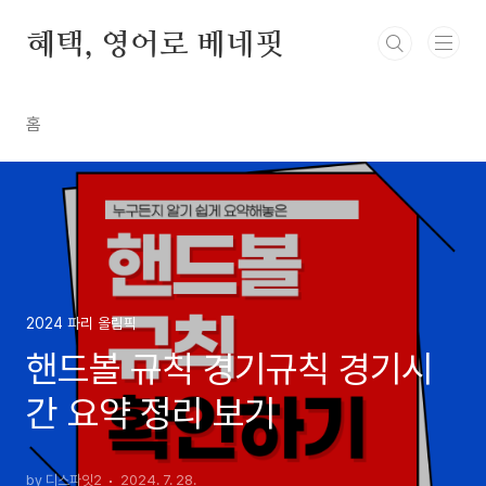
본문 바로가기
혜택, 영어로 베네핏
홈
2024 파리 올림픽
핸드볼 규칙 경기규칙 경기시
간 요약 정리 보기
by 디스파잇2
2024. 7. 28.