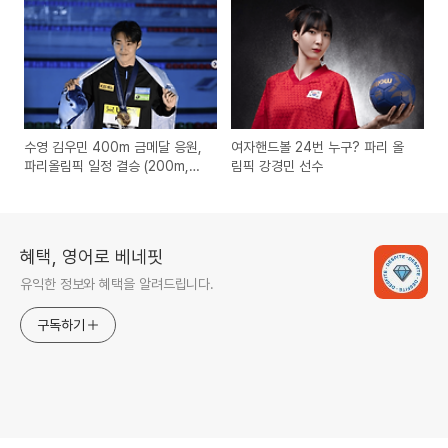
수영 김우민 400m 금메달 응원,
여자핸드볼 24번 누구? 파리 올
파리올림픽 일정 결승 (200m,
림픽 강경민 선수
800m)
혜택, 영어로 베네핏
유익한 정보와 혜택을 알려드립니다.
구독하기