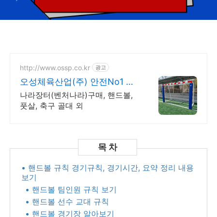
http://www.ossp.co.kr
광고
오성체육산업(주) 안전No1 품
질No1 시공No1
나라장터(벤처나라)구매, 핸드볼,
풋살, 축구 골대 외
• 핸드볼 규칙 경기규칙, 경기시간, 요약 정리 내용
보기
• 핸드볼 팀인원 규칙 보기
• 핸드볼 선수 교대 규칙
• 핸드볼 경기장 알아보기