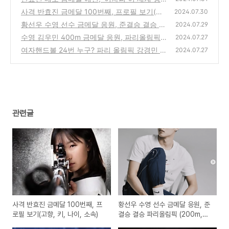
은' (+ 반효진 기록)
사격 반효진 금메달 100번째, 프로필 보기(고
(0)
2024.07.30
향, 키, 나이, 소속)
황선우 수영 선수 금메달 응원, 준결승 결승 파
(0)
2024.07.29
리올림픽 (200m, 100m)
수영 김우민 400m 금메달 응원, 파리올림픽
(0)
2024.07.27
일정 결승 (200m, 800m)
여자핸드볼 24번 누구? 파리 올림픽 강경민 선
(0)
2024.07.27
수
(0)
관련글
사격 반효진 금메달 100번째, 프
황선우 수영 선수 금메달 응원, 준
로필 보기(고향, 키, 나이, 소속)
결승 결승 파리올림픽 (200m,
100m)