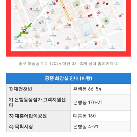
중구 화장실 위치 (2024 대전 0시 축제 공식 홈페이지)고
공중 화장실 안내 (파랑)
1) 대전천변
은행동 66-54
2) 은행동상점가 고객지원센
은행동 170-31
터
3) 대흥어린이공원
대흥동 160
4) 목척시장
은행동 4-91