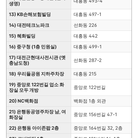
대흥동
493-4
생명)
13) KB손해보험빌딩
대흥동
497-1
14) 대전테크노파크
선화동 226
15) 혜화빌딩
대흥동
442
16) 중구청 (1층 민원실)
대흥동
499-1
17) 대전근현대사전시관 (옛
선화동 287-2
충남도청)
18) 우리들공원 지하주차장
대흥동
215
19) 중앙로 122번길 업소 화
중앙로 122번길
장실 모두 개방
20) NC백화점
백화점 1층 외관
21) 은행동공영주차장 남, 여
중앙로 156번길 47-1
화장실
22) 은행동 아이존팝 2층
중앙로 164번길 32, 2층