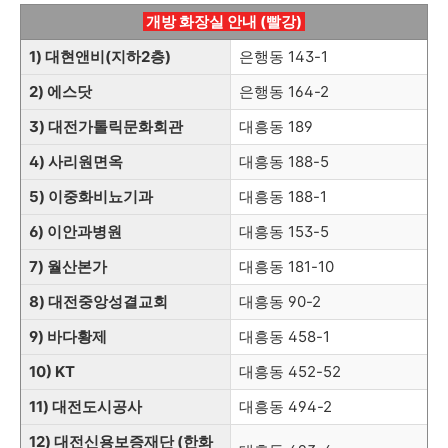
개방 화장실 안내 (빨강)
1) 대현앤비(지하2층)
은행동 143-1
2) 에스닷
은행동 164-2
3) 대전가톨릭문화회관
대흥동 189
4) 사리원면옥
대흥동
188-5
5) 이중화비뇨기과
대흥동
188-1
6) 이안과병원
대흥동
153-5
7) 월산본가
대흥동
181-10
8) 대전중앙성결교회
대흥동
90-2
9) 바다황제
대흥동
458-1
10) KT
대흥동
452-52
11) 대전도시공사
대흥동
494-2
12) 대전신용보증재단 (한화