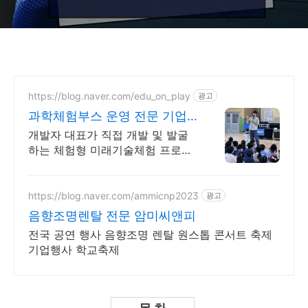
https://blog.naver.com/edu_on_play
광고
과학체험부스 운영 전문 기업
나라장터 학교장터 지원
개발자 대표가 직접 개발 및 발굴
하는 체험형 미래기술체험 프로그
램 설치,운영전문 개발자 출신 대
표가 직접 개발한 개인정보 유출
걱정 없는 AI체험들을 만나보세요.
https://blog.naver.com/ammicnp2023
광고
음향조명렌탈 전문 암미씨앤피
전국 공연 행사 음향조명 렌탈 원스톱 콘서트 축제
기업행사 학교축제