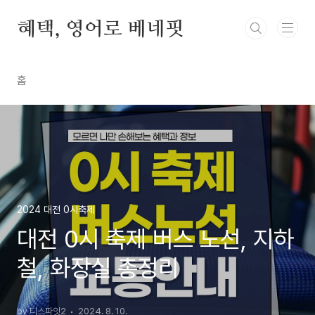
본문 바로가기
혜택, 영어로 베네핏
홈
2024 대전 0시축제
대전 0시 축제 버스 노선, 지하
철, 화장실 총정리
by 디스파잇2
2024. 8. 10.