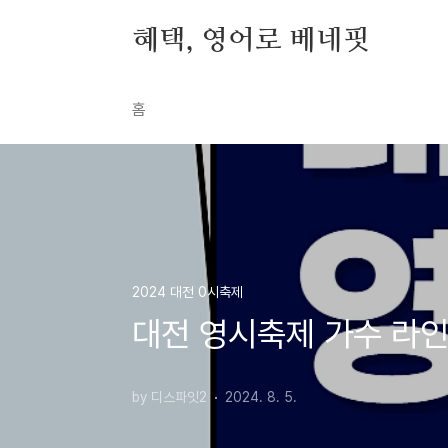
본문 바로가기
혜택, 영어로 베네핏
홈
2024 대전 0시축제
대전 영시축제 가수 라
by 디스파잇2
2024. 8. 5.