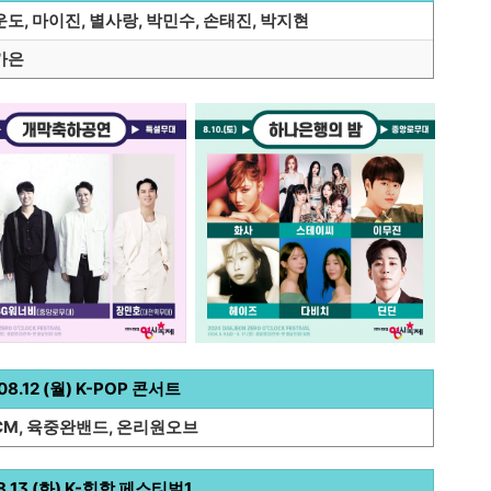
도, 마이진, 별사랑, 박민수, 손태진, 박지현
가은
8.12 (
월) K-POP 콘서트
CM, 육중완밴드, 온리원오브
08.13 (화) K-힙합 페스티벌1