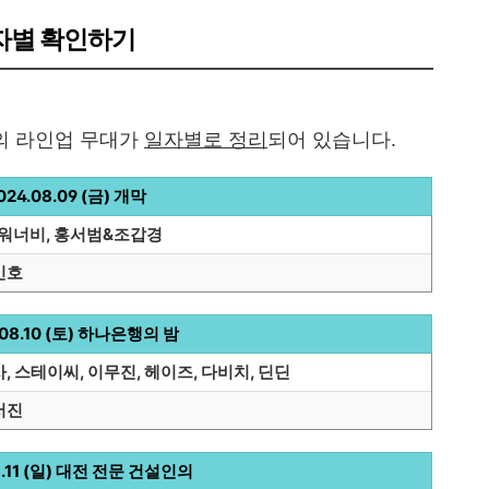
일자별 확인하기
의 라인업 무대가
일자별로 정리
되어 있습니다.
024.08.09 (금) 개막
G워너비, 홍서범&조갑경
민호
.08.10 (토) 하나은행의 밤
, 스테이씨, 이무진, 헤이즈, 다비치, 딘딘
서진
8.11 (일) 대전 전문 건설인의