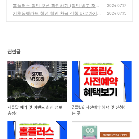
홈플러스 할인 쿠폰 확인하기 (할인 받고 저렴
2024.07.17
하게 장보기)
기후동행카드 청년 할인 환급 신청 바로가기
(0)
2024.07.15
(0)
관련글
서울달 예약 및 이벤트 최신 정보
Z플립6 사전예약 혜택 및 신청하
총정리
는 곳