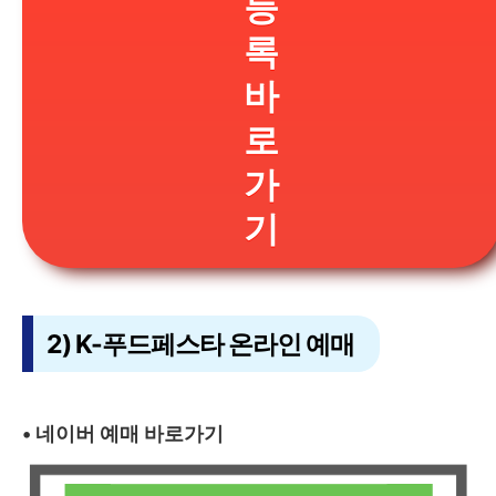
등
록
바
로
가
기
2) K-푸드페스타 온라인 예매
• 네이버 예매 바로가기