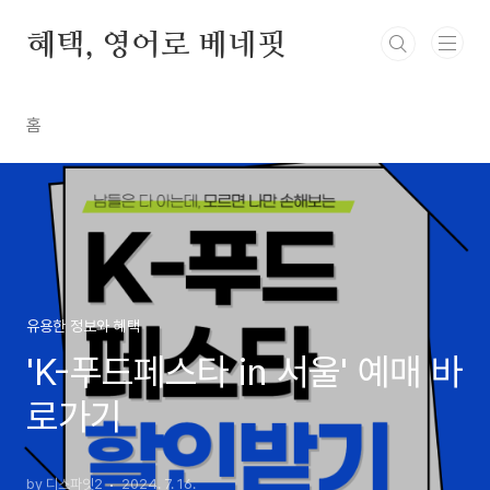
본문 바로가기
혜택, 영어로 베네핏
홈
유용한 정보와 혜택
'K-푸드페스타 in 서울' 예매 바
로가기
by 디스파잇2
2024. 7. 16.